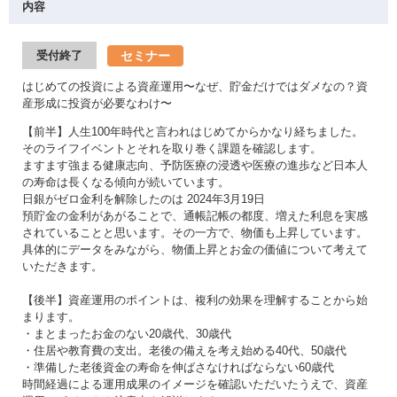
内容
セミナー
受付終了
はじめての投資による資産運用〜なぜ、貯金だけではダメなの？資
産形成に投資が必要なわけ〜
【前半】人生100年時代と言われはじめてからかなり経ちました。
そのライフイベントとそれを取り巻く課題を確認します。
ますます強まる健康志向、予防医療の浸透や医療の進歩など日本人
の寿命は長くなる傾向が続いています。
日銀がゼロ金利を解除したのは 2024年3月19日
預貯金の金利があがることで、通帳記帳の都度、増えた利息を実感
されていることと思います。その一方で、物価も上昇しています。
具体的にデータをみながら、物価上昇とお金の価値について考えて
いただきます。
【後半】資産運用のポイントは、複利の効果を理解することから始
まります。
・まとまったお金のない20歳代、30歳代
・住居や教育費の支出。老後の備えを考え始める40代、50歳代
・準備した老後資金の寿命を伸ばさなければならない60歳代
時間経過による運用成果のイメージを確認いただいたうえで、資産