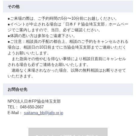
その他
●ご来場の際は、ご予約時間の5分〜10分前にお越しください。
●イベントが中止される場合は「日本ＦＰ協会埼玉支部」ホームペー
ジでご案内しますので、当日、必ずご確認ください。
●体調の悪い方は参加をご遠慮下さい。
●ご注意：相談員の手配の都合上、相談のご予約をキャンセルされる
場合は、相談日の10日前までに当協会埼玉支部までご連絡いただく
ようお願いいたします。
また急病その他やむを得ない事情により相談日直前にキャンセル
される場合も必ずご連絡をお願いいたします。
連絡なく来場されなかった場合、以降の無料相談はお断りさせて
いただきます。
お問合せ先
NPO法人日本FP協会埼玉支部
TEL： 048-650-2667
E-Mail：
saitama_bb@jafp.or.jp