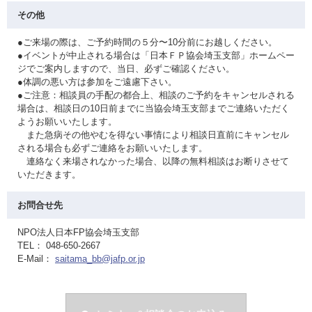
その他
●ご来場の際は、ご予約時間の５分〜10分前にお越しください。
●イベントが中止される場合は「日本ＦＰ協会埼玉支部」ホームペー
ジでご案内しますので、当日、必ずご確認ください。
●体調の悪い方は参加をご遠慮下さい。
●ご注意：相談員の手配の都合上、相談のご予約をキャンセルされる
場合は、相談日の10日前までに当協会埼玉支部までご連絡いただく
ようお願いいたします。
また急病その他やむを得ない事情により相談日直前にキャンセル
される場合も必ずご連絡をお願いいたします。
連絡なく来場されなかった場合、以降の無料相談はお断りさせて
いただきます。
お問合せ先
NPO法人日本FP協会埼玉支部
TEL： 048-650-2667
E-Mail：
saitama_bb@jafp.or.jp