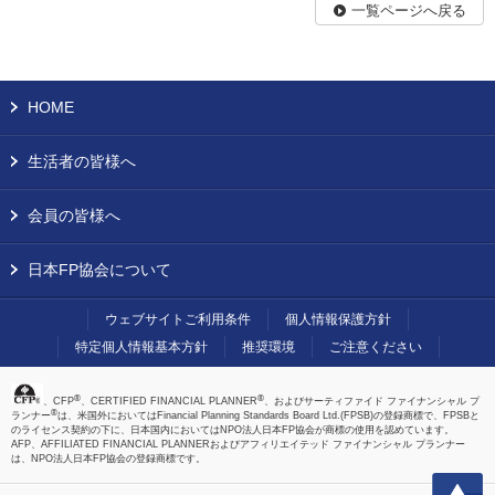
一覧ページへ戻る
HOME
生活者の皆様へ
会員の皆様へ
日本FP協会について
ウェブサイトご利用条件
個人情報保護方針
特定個人情報基本方針
推奨環境
ご注意ください
®
®
、CFP
、CERTIFIED FINANCIAL PLANNER
、およびサーティファイド ファイナンシャル プ
®
ランナー
は、米国外においてはFinancial Planning Standards Board Ltd.(FPSB)の登録商標で、FPSBと
のライセンス契約の下に、日本国内においてはNPO法人日本FP協会が商標の使用を認めています。
AFP、AFFILIATED FINANCIAL PLANNERおよびアフィリエイテッド ファイナンシャル プランナー
は、NPO法人日本FP協会の登録商標です。
上へ