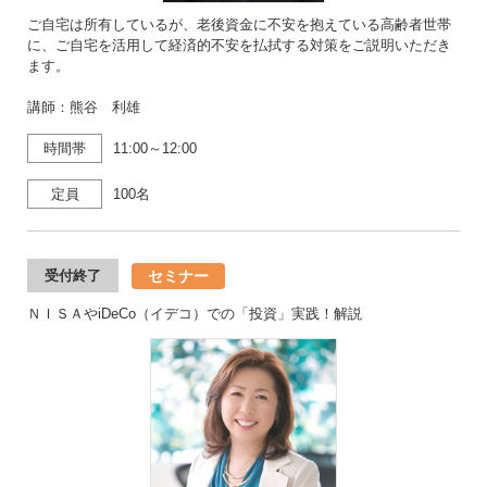
ご自宅は所有しているが、老後資金に不安を抱えている高齢者世帯
に、ご自宅を活用して経済的不安を払拭する対策をご説明いただき
ます。
講師：熊谷 利雄
時間帯
11:00～12:00
定員
100名
セミナー
受付終了
ＮＩＳＡやiDeCo（イデコ）での「投資」実践！解説