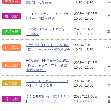
高知支部
新常識」を学ぼう！
13:30～16:30
ー
ＦＰ(ファイナンシャル・プラ
2025年11月25日
香川支部
高
ンナー）個別相談会
10:00～15:00
「FPの日®2025」ＦＰフォー
2025年11月23日
島根支部
島
ラム島根
10:00～16:30
FPの日®「FPフォーラム2025
2025年11月15日
岡山支部
ピ
in岡山」セミナー＆個別相談会
10:00～15:50
FPの日®「FPフォーラム2025
2025年11月15日
ピ
岡山支部
in岡山」キッズ・マネー教室
10:00～11:30
(投資体験版）
ＦＰの日® ＦＰフォーラム in
2025年11月15日
山口支部
山
やまぐち ２０２５
10:00～15:50
２０２５年度 香川支部 ＦＰの
2025年11月09日
高
香川支部
日® ＦＰフォーラム
10:30～16:30
交