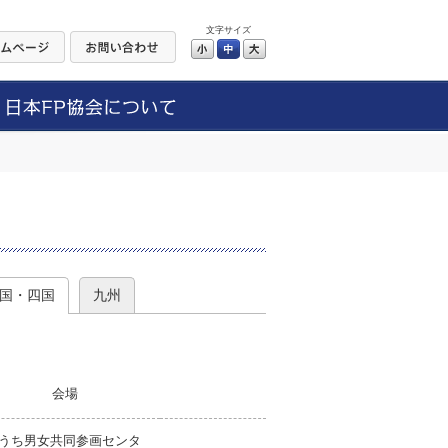
文字サイズ
小
中
大
）
国・四国
九州
会場
うち男女共同参画センタ