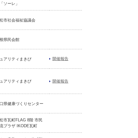
「ソーレ」
松市社会福祉協議会
根県民会館
開催報告
ュアリティまきび
ュアリティまきび
開催報告
口県健康づくりセンター
松市瓦町FLAG 8階 市民
流プラザ IKODE瓦町