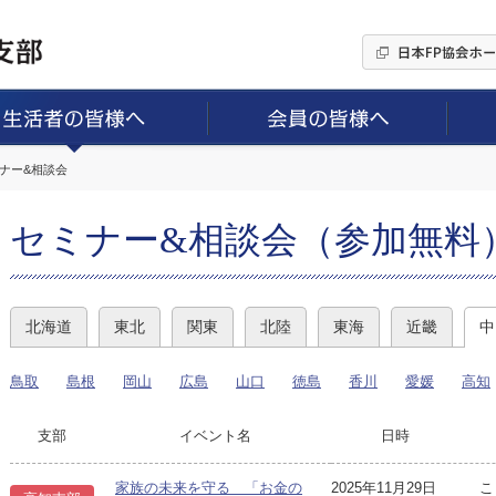
ミナー&相談会
セミナー&相談会（参加無料
北海道
東北
関東
北陸
東海
近畿
中
鳥取
島根
岡山
広島
山口
徳島
香川
愛媛
高知
支部
イベント名
日時
家族の未来を守る 「お金の
2025年11月29日
こ