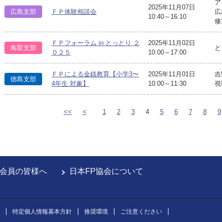
ア
2025年11月07日
広島支部
ＦＰ体験相談会
広
10:40～16:10
修
ＦＰフォーラム in とっとり ２
2025年11月02日
鳥取支部
と
０２５
10:00～17:00
ＦＰによる金銭教育【小学3〜
2025年11月01日
吉
徳島支部
4年生 対象】
10:00～11:30
視
<<
<
1
2
3
4
5
6
7
8
9
会員の皆様へ
日本FP協会について
特定個人情報基本方針
推奨環境
ご注意ください