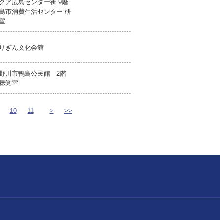
クア広島センター街 9階
島市消費生活センター 研
室
りぎん文化会館
野川市鴨島公民館 2階
聴覚室
10
11
>
>>