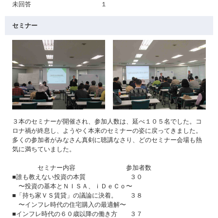
未回答 １
セミナー
３本のセミナーが開催され、参加人数は、延べ１０５名でした。コ
ロナ禍が終息し、ようやく本来のセミナーの姿に戻ってきました。
多くの参加者がみなさん真剣に聴講なさり、どのセミナー会場も熱
気に満ちていました。
セミナー内容 参加者数
■誰も教えない投資の本質 ３０
〜投資の基本とＮＩＳＡ、ｉＤｅＣｏ〜
■「持ち家ＶＳ賃貸」の議論に決着。 ３８
〜インフレ時代の住宅購入の最適解〜
■インフレ時代の６０歳以降の働き方 ３７