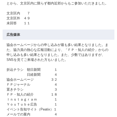
とから、文京区内に限らず都内近郊からもご参加いただきました。
文京区内 ７
文京区外 ４９
未回答 １１
広告媒体
協会ホームページからの申し込みが最も多い結果となりました。ま
た、協力員の熱心な広報活動により、「ＦＰ・知人の紹介」からの
申し込みも多い結果となりました。また、少数ではありますが、
SNSを見てご来場された方もいました。
折込チラシ 朝日新聞 １
日経新聞 ４
協会ホームページ ３２
ＦＰジャーナル ４
置きチラシ ３
ＦＰ・知人の紹介 １８
Ｉｎｓｔａｇｒａｍ １
ＹｏｕＴｕｂｅ広告 １
イベント告知サイト（Peatix）１
メールでの案内 ４