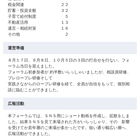
税金関連 ２２
貯蓄・投資全般 ３２
子育て給付制度 ５
不動産活用 １３
遺言・相続対策 １６
その他 ２
運営準備
８月１７日、９月８日、１０月５日の３回の打合せを行ない、フォ
ーラム当日を迎えました。
フォーラム初参加者が 約半数いらっしゃいましたが、相談員研修、
プレロープレ研修そして
実践さながらのロープレ研修を経て、全員が自信をもって、個別相
談に臨むことができました。
広報活動
本フォーラムでは、ＳＮＳ用にショート動画を作成し、拡散をしま
した。結果ＳＮＳを見て来場された方がいらっしゃり、その 影響
を受けてか若年層のご来場が多かったです。狙い通り幅広い層へ、
広報活動ができました。