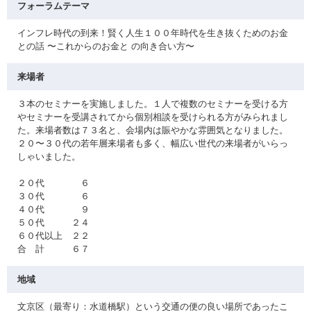
フォーラムテーマ
インフレ時代の到来！賢く人生１００年時代を生き抜くためのお金
との話 〜これからのお金と の向き合い方〜
来場者
３本のセミナーを実施しました。１人で複数のセミナーを受ける方
やセミナーを受講されてから個別相談を受けられる方がみられまし
た。来場者数は７３名と、会場内は賑やかな雰囲気となりました。
２０〜３０代の若年層来場者も多く、幅広い世代の来場者がいらっ
しゃいました。
２０代 ６
３０代 ６
４０代 ９
５０代 ２４
６０代以上 ２２
合 計 ６７
地域
文京区（最寄り：水道橋駅）という交通の便の良い場所であったこ