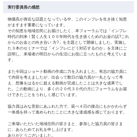
実行委員長の感想
物価高が身近な話題となっている中、このインフレを生き抜く知恵
がますます重要になっています。
その知恵を地域住民にお届けしたく、本フォーラムでは「インフレ
時代の到来！賢く人生１００年時代を生き抜くためのお金の話?これ
からのお金との向き合い 方?」を主題として開催しました。実施し
た３本のセミナーでは「インフレにどう対応するのか」を主体にご
説明し、来場者の明日からの生活にお役に立ったものと考えていま
す。
また今回はショート動画の作成に力を入れました。有志の協力員に
て内容を考えましたが、出会って数日の協力員が一丸となって考
え、想像をはるかに超える動画が完成したことは大きな成果でし
た。この動画により、多くの２０代３０代の方にフォーラムをお届
けできたことをうれしく感じています。
協力員はみな意欲にあふれた方で、延べ４日の接点にもかかわらず
一体感を持って進められたことに大きな達成感を感じております。
ご来場いただいた地域住民の皆さまと、参加した協力員の皆さま
に、あらためてお礼を申し上げます。
ありがとうございました。