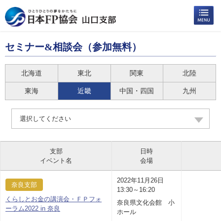
セミナー&相談会（参加無料）
北海道
東北
関東
北陸
東海
近畿
中国・四国
九州
選択してください
支部
日時
イベント名
会場
2022年11月26日
奈良支部
13:30～16:20
くらしとお金の講演会・ＦＰフォ
奈良県文化会館 小
ーラム2022 in 奈良
ホール