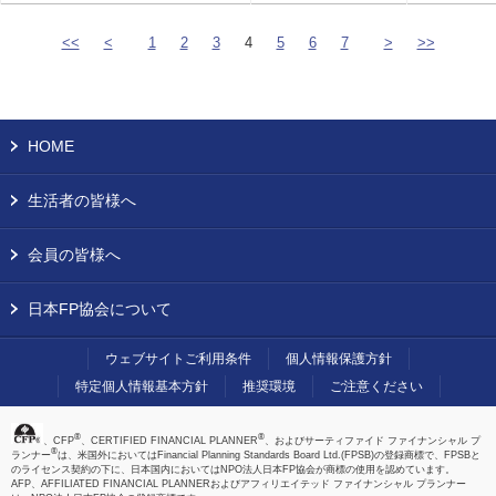
<<
<
1
2
3
4
5
6
7
>
>>
HOME
生活者の皆様へ
会員の皆様へ
日本FP協会について
ウェブサイトご利用条件
個人情報保護方針
特定個人情報基本方針
推奨環境
ご注意ください
®
®
、CFP
、CERTIFIED FINANCIAL PLANNER
、およびサーティファイド ファイナンシャル プ
®
ランナー
は、米国外においてはFinancial Planning Standards Board Ltd.(FPSB)の登録商標で、FPSBと
のライセンス契約の下に、日本国内においてはNPO法人日本FP協会が商標の使用を認めています。
AFP、AFFILIATED FINANCIAL PLANNERおよびアフィリエイテッド ファイナンシャル プランナー