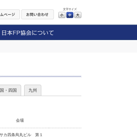
文字サイズ
小
中
大
）
国・四国
九州
会場
サカ四条烏丸ビル 第１