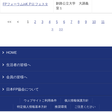
釧路公立大学 大講義
FPフォーラムinK.P.U.フェスタ
室１
<<
<
1
2
3
4
5
6
7
8
9
10
11
>
>>
HOME
生活者の皆様へ
会員の皆様へ
日本FP協会について
ウェブサイトご利用条件
個人情報保護方針
特定個人情報基本方針
推奨環境
ご注意ください