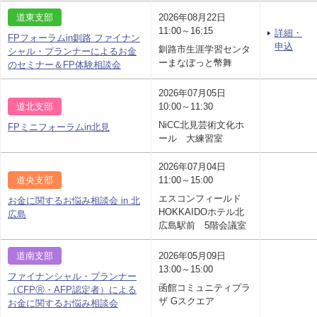
道東支部
2026年08月22日
11:00～16:15
詳細・
FPフォーラムin釧路 ファイナン
申込
釧路市生涯学習センタ
シャル・プランナーによるお金
ーまなぼっと幣舞
のセミナー＆FP体験相談会
2026年07月05日
道北支部
10:00～11:30
NiCC北見芸術文化ホ
FPミニフォーラムin北見
ール 大練習室
2026年07月04日
道央支部
11:00～15:00
エスコンフィールド
お金に関するお悩み相談会 in 北
HOKKAIDOホテル北
広島
広島駅前 5階会議室
道南支部
2026年05月09日
13:00～15:00
ファイナンシャル・プランナー
函館コミュニティプラ
（CFPⓇ・AFP認定者）による
ザ Gスクエア
お金に関するお悩み相談会