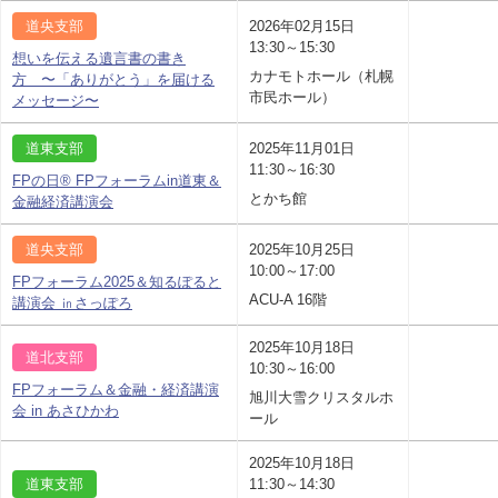
道央支部
2026年02月15日
13:30～15:30
想いを伝える遺言書の書き
カナモトホール（札幌
方 〜「ありがとう」を届ける
市民ホール）
メッセージ〜
道東支部
2025年11月01日
11:30～16:30
FPの日® FPフォーラムin道東＆
とかち館
金融経済講演会
道央支部
2025年10月25日
10:00～17:00
FPフォーラム2025＆知るぽると
ACU-A 16階
講演会 ㏌さっぽろ
2025年10月18日
道北支部
10:30～16:00
FPフォーラム＆金融・経済講演
旭川大雪クリスタルホ
会 in あさひかわ
ール
2025年10月18日
道東支部
11:30～14:30