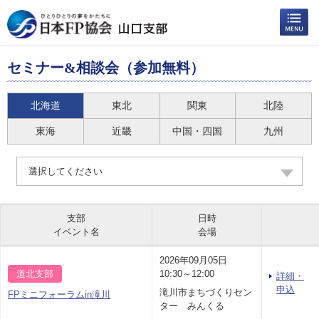
セミナー&相談会（参加無料）
北海道
東北
関東
北陸
東海
近畿
中国・四国
九州
選択してください
支部
日時
イベント名
会場
2026年09月05日
道北支部
10:30～12:00
詳細・
申込
滝川市まちづくりセン
FPミニフォーラムin滝川
ター みんくる