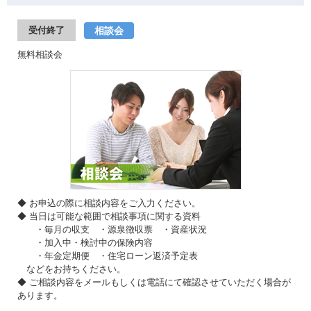
相談会
受付終了
無料相談会
◆ お申込の際に相談内容をご入力ください。
◆ 当日は可能な範囲で相談事項に関する資料
・毎月の収支 ・源泉徴収票 ・資産状況
・加入中・検討中の保険内容
・年金定期便 ・住宅ローン返済予定表
などをお持ちください。
◆ ご相談内容をメールもしくは電話にて確認させていただく場合が
あります。