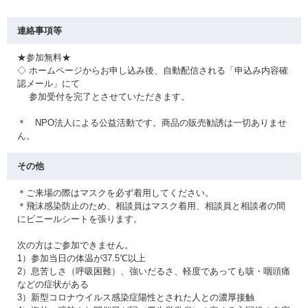
連絡事項等
★参加無料★
◇ ホームページからお申し込み後、自動配信される「申込み内容確
認メール」にて
参加受付を完了とさせていただきます。
＊ NPO法人による公益活動です。商品の販売勧誘は一切ありませ
ん。
その他
＊ご来場の際はマスクを必ず着用してください。
＊飛沫感染防止のため、相談員はマスク着用、相談員と相談者の間
にビニールシートを張ります。
次の方はご参加できません。
1）参加当日の体温が37.5℃以上
2）息苦しさ（呼吸困難）、強いだるさ、軽度であっても咳・咽頭痛
などの症状がある
3）新型コロナウイルス感染症陽性とされた人との濃厚接触