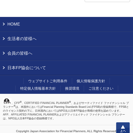
HOME
生活者の皆様へ
会員の皆様へ
日本FP協会について
ウェブサイトご利用条件
個人情報保護方針
特定個人情報基本方針
推奨環境
ご注意ください
®
®
、CFP
、CERTIFIED FINANCIAL PLANNER
、およびサーティファイド ファイナンシャル プ
®
ランナー
は、米国外においてはFinancial Planning Standards Board Ltd.(FPSB)の登録商標で、FPSBと
のライセンス契約の下に、日本国内においてはNPO法人日本FP協会が商標の使用を認めています。
AFP、AFFILIATED FINANCIAL PLANNERおよびアフィリエイテッド ファイナンシャル プランナー
は、NPO法人日本FP協会の登録商標です。
上へ
Copyright Japan Association for Financial Planners,
ALL Rights Reserved.