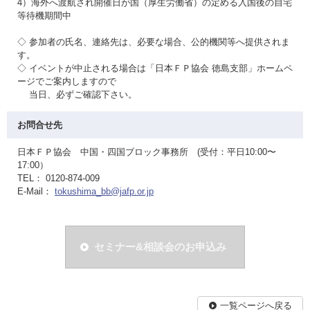
4）海外へ渡航され開催日が国（厚生労働省）の定める入国後の自宅
等待機期間中
◇ 参加者の氏名、連絡先は、必要な場合、公的機関等へ提供されま
す。
◇ イベントが中止される場合は「日本ＦＰ協会 徳島支部」ホームペ
ージでご案内しますので
当日、必ずご確認下さい。
お問合せ先
日本ＦＰ協会 中国・四国ブロック事務所 (受付：平日10:00〜
17:00）
TEL： 0120-874-009
E-Mail：
tokushima_bb@jafp.or.jp
セミナー&相談会のお申込み
一覧ページへ戻る