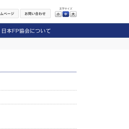
文字サイズ
小
中
大