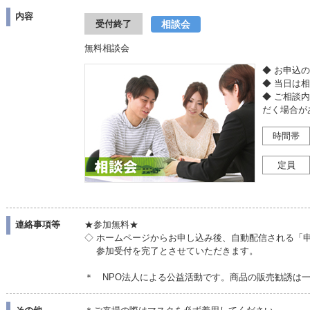
内容
相談会
受付終了
無料相談会
◆ お申込
◆ 当日は
◆ ご相談
だく場合が
時間帯
定員
連絡事項等
★参加無料★
◇ ホームページからお申し込み後、自動配信される「
参加受付を完了とさせていただきます。
＊ NPO法人による公益活動です。商品の販売勧誘は