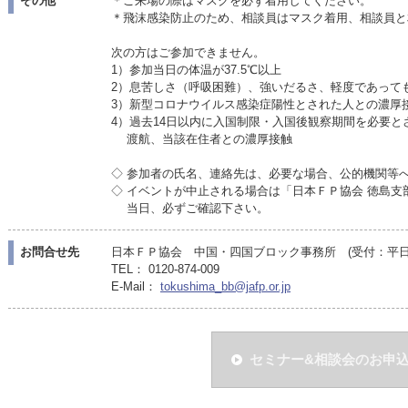
その他
＊ご来場の際はマスクを必ず着用してください。
＊飛沫感染防止のため、相談員はマスク着用、相談員と
次の方はご参加できません。
1）参加当日の体温が37.5℃以上
2）息苦しさ（呼吸困難）、強いだるさ、軽度であって
3）新型コロナウイルス感染症陽性とされた人との濃厚
4）過去14日以内に入国制限・入国後観察期間を必要と
渡航、当該在住者との濃厚接触
◇ 参加者の氏名、連絡先は、必要な場合、公的機関等
◇ イベントが中止される場合は「日本ＦＰ協会 徳島
当日、必ずご確認下さい。
お問合せ先
日本ＦＰ協会 中国・四国ブロック事務所 (受付：平日10:
TEL： 0120-874-009
E-Mail：
tokushima_bb@jafp.or.jp
セミナー&相談会のお申