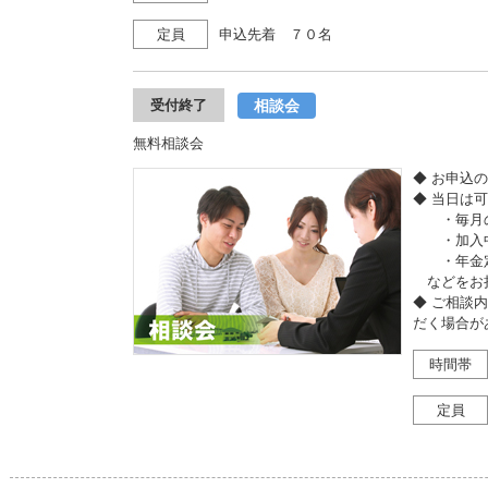
定員
申込先着 ７０名
相談会
受付終了
無料相談会
◆ お申込
◆ 当日は
・毎月の
・加入中
・年金定
などをお
◆ ご相談
だく場合が
時間帯
定員