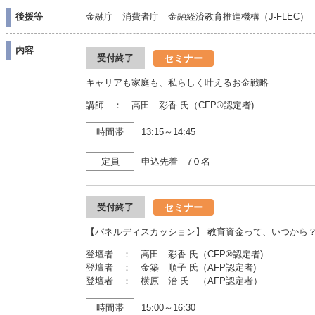
後援等
金融庁 消費者庁 金融経済教育推進機構（J-FLEC）
内容
セミナー
受付終了
キャリアも家庭も、私らしく叶えるお金戦略
講師 ： 高田 彩香 氏（CFP®認定者)
時間帯
13:15～14:45
定員
申込先着 7０名
セミナー
受付終了
【パネルディスカッション】 教育資金って、いつから
登壇者 ： 高田 彩香 氏（CFP®認定者)
登壇者 ： 金築 順子 氏（AFP認定者)
登壇者 ： 横原 治 氏 （AFP認定者）
時間帯
15:00～16:30