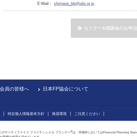
E-Mail：
shimane_bb@jafp.or.jp
セミナー&相談会のお申
会員の皆様へ
日本FP協会について
特定個人情報基本方針
推奨環境
ご注意ください
®
よびサーティファイド ファイナンシャル プランナー
は、米国外においてはFinancial Planning Sta
会が商標の使用を認めています。