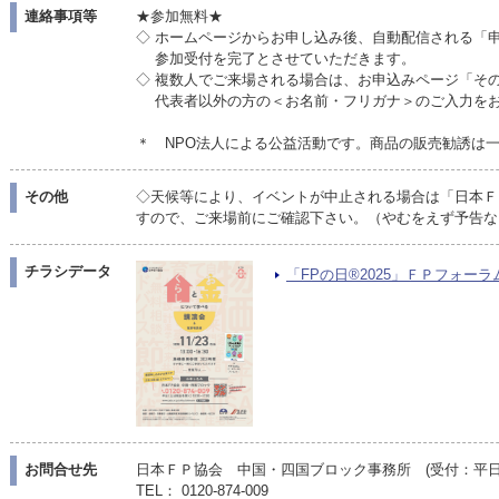
連絡事項等
★参加無料★
◇ ホームページからお申し込み後、自動配信される「
参加受付を完了とさせていただきます。
◇ 複数人でご来場される場合は、お申込みページ「そ
代表者以外の方の＜お名前・フリガナ＞のご入力をお
＊ NPO法人による公益活動です。商品の販売勧誘は
その他
◇天候等により、イベントが中止される場合は「日本Ｆ
すので、ご来場前にご確認下さい。（やむをえず予告な
チラシデータ
「FPの日®2025」ＦＰフォーラム島
お問合せ先
日本ＦＰ協会 中国・四国ブロック事務所 (受付：平日10:
TEL： 0120-874-009