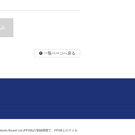
込み
一覧ページへ戻る
ndards Board Ltd.(FPSB)の登録商標で、FPSBとのライセ