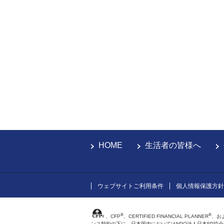
HOME
生活者の皆様へ
ウェブサイトご利用条件
個人情報保護方針
®
®
、CFP
、CERTIFIED FINANCIAL PLANNER
、お
ンス契約の下に、日本国内においてはNPO法人日本FP協