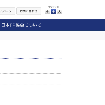
文字サイズ
小
中
大