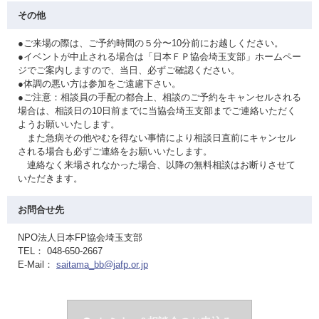
その他
●ご来場の際は、ご予約時間の５分〜10分前にお越しください。
●イベントが中止される場合は「日本ＦＰ協会埼玉支部」ホームペー
ジでご案内しますので、当日、必ずご確認ください。
●体調の悪い方は参加をご遠慮下さい。
●ご注意：相談員の手配の都合上、相談のご予約をキャンセルされる
場合は、相談日の10日前までに当協会埼玉支部までご連絡いただく
ようお願いいたします。
また急病その他やむを得ない事情により相談日直前にキャンセル
される場合も必ずご連絡をお願いいたします。
連絡なく来場されなかった場合、以降の無料相談はお断りさせて
いただきます。
お問合せ先
NPO法人日本FP協会埼玉支部
TEL： 048-650-2667
E-Mail：
saitama_bb@jafp.or.jp