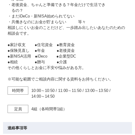
・老後資金、ちゃんと準備できる？年金だけで生活でき
るの？
・まだiDeCo・新NISA始められてない
・共働きなのにお金が貯まらない 等々
相談しにくいお金のことだけど、一歩踏み出したいあなたのための
相談会です。
●家計収支 ●住宅資金 ●教育資金
●保険見直し ●年金 ●老後資金
●新NISA活用 ●iDeco ●企業型DC
●相続 ●贈与 ●介護
その他くらしとお金に不安や悩みがある方。
※可能な範囲でご相談内容に関する資料をお持ちください。
時間帯
10:00～10:50
/
11:00～11:50
/
13:00～13:50
/
14:00～14:50
定員
4組（各時間帯1組）
連絡事項等