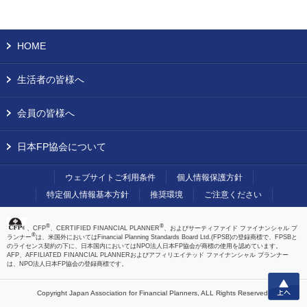
HOME
生活者の皆様へ
会員の皆様へ
日本FP協会について
ウェブサイトご利用条件
個人情報保護方針
特定個人情報基本方針
推奨環境
ご注意ください
®
®
、CFP
、CERTIFIED FINANCIAL PLANNER
、およびサーティファイド ファイナンシャル プ
®
ランナー
は、米国外においてはFinancial Planning Standards Board Ltd.(FPSB)の登録商標で、FPSBと
のライセンス契約の下に、日本国内においてはNPO法人日本FP協会が商標の使用を認めています。
AFP、AFFILIATED FINANCIAL PLANNERおよびアフィリエイテッド ファイナンシャル プランナー
は、NPO法人日本FP協会の登録商標です。
上へ
Copyright Japan Association for Financial Planners,
ALL Rights Reserved.