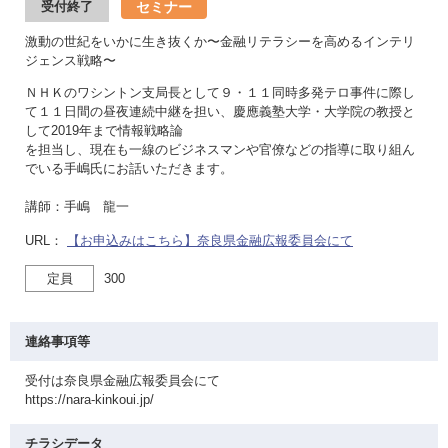
セミナー
受付終了
激動の世紀をいかに生き抜くか〜金融リテラシーを高めるインテリ
ジェンス戦略〜
ＮＨＫのワシントン支局長として９・１１同時多発テロ事件に際し
て１１日間の昼夜連続中継を担い、慶應義塾大学・大学院の教授と
して2019年まで情報戦略論
を担当し、現在も一線のビジネスマンや官僚などの指導に取り組ん
でいる手嶋氏にお話いただきます。
講師：手嶋 龍一
URL：
【お申込みはこちら】奈良県金融広報委員会にて
定員
300
連絡事項等
受付は奈良県金融広報委員会にて
https://nara-kinkoui.jp/
チラシデータ