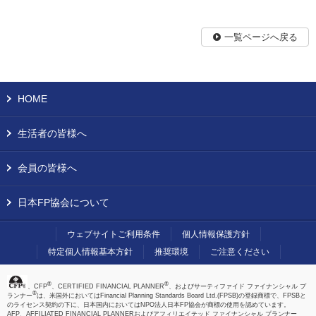
一覧ページへ戻る
HOME
生活者の皆様へ
会員の皆様へ
日本FP協会について
ウェブサイトご利用条件
個人情報保護方針
特定個人情報基本方針
推奨環境
ご注意ください
®
®
、CFP
、CERTIFIED FINANCIAL PLANNER
、およびサーティファイド ファイナンシャル プ
®
ランナー
は、米国外においてはFinancial Planning Standards Board Ltd.(FPSB)の登録商標で、FPSBと
のライセンス契約の下に、日本国内においてはNPO法人日本FP協会が商標の使用を認めています。
AFP、AFFILIATED FINANCIAL PLANNERおよびアフィリエイテッド ファイナンシャル プランナー