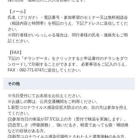
【メール】
氏名（フリガナ）・電話番号・参加希望のセミナー又は無料相談会
（相談内容と時間帯）を明記のうえ、下記アドレスに送信してくだ
さい。
※同行者様がいらっしゃる場合は、同行者様の氏名・連絡先もご明
記ください。
【FAX】
下記の『チラシデータ』をクリックすると申込書付のチラシをダウ
ンロードして印刷することができます。 必要事項をご記入のうえ、
FAX：092-771-0747に送信してください。
その他
※当日受付にてお名前をお伝えください。
※お越しの際は、公共交通機関をご利用ください。
1.新型コロナウイルス感染症拡大防止のため、次の方は参加を控え
てください。
(1)参加当日の体温が37.5℃以上の方（受付で検温を実施します）。
(2)息苦しさ（呼吸困難）、強いだるさ、軽度であっても咳・咽頭痛
などの症状がある方。
(3)新型コロナウイルス感染症陽性とされた人と濃厚接触のある方。