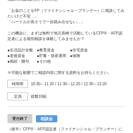
「お金のことをFP（ファイナンシャル・プランナー）に相談してみ
たいけど不安…」
「ハードルが高そうで一歩踏み出せない…」
この機会に、まずは無料で地元長崎で活動しているCFP®・AFP認
定者による個別相談を体験してみませんか？
●生活設計全般 ●教育資金 ●住宅資金
●老後資金 ●貯蓄・資産運用 ●保険
●相続・贈与 ●その他
※可能な範囲でご相談内容に関する資料をお持ちください。
時間帯
10:30～11:20
/
11:30～12:20
/
12:30～13:20
定員
総数10組
相談会
受付終了
（後半）CFP®・AFP認定者（ファイナンシャル・プランナー）に