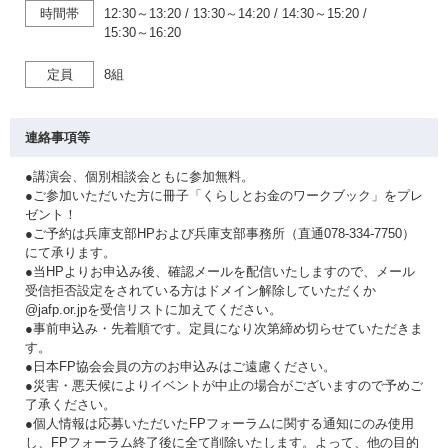
時間帯
12:30～13:20
/
13:30～14:20
/
14:30～15:20
/
15:30～16:20
定員
8組
連絡事項等
●講演会、個別相談会ともに参加無料。
●ご参加いただいた方に冊子「くらしとお金のワークブック」をプレ
ゼント！
●ご予約は兵庫支部HPおよび兵庫支部事務所（直通078-334-7750）
にて承ります。
●当HPよりお申込み後、確認メールを配信いたしますので、メール
受信拒否設定をされている方はドメイン解除していただくか
@jafp.or.jpを受信リストに加えてください。
●事前申込み・先着順です。定員になり次第締め切らせていただきま
す。
●日本FP協会会員の方のお申込みはご遠慮ください。
●災害・悪天候によりイベントが中止の場合がございますので予めご
了承ください。
●個人情報は応募いただいたFPフォーラムに関する通知にのみ使用
し、FPフォーラム終了後に全て削除いたします。よって、他の目的