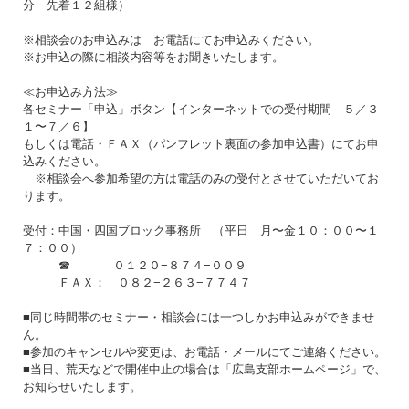
分 先着１２組様）
※相談会のお申込みは お電話にてお申込みください。
※お申込の際に相談内容等をお聞きいたします。
≪お申込み方法≫
各セミナー「申込」ボタン【インターネットでの受付期間 ５／３
１〜７／６】
もしくは電話・ＦＡＸ（パンフレット裏面の参加申込書）にてお申
込みください。
※相談会へ参加希望の方は電話のみの受付とさせていただいてお
ります。
受付：中国・四国ブロック事務所 （平日 月〜金１０：００〜１
７：００）
☎ ０１２０−８７４−００９
ＦＡＸ： ０８２−２６３−７７４７
■同じ時間帯のセミナー・相談会には一つしかお申込みができませ
ん。
■参加のキャンセルや変更は、お電話・メールにてご連絡ください。
■当日、荒天などで開催中止の場合は「広島支部ホームページ」で、
お知らせいたします。