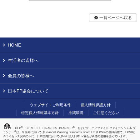
一覧ページへ戻る
HOME
生活者の皆様へ
会員の皆様へ
日本FP協会について
ウェブサイトご利用条件
個人情報保護方針
特定個人情報基本方針
推奨環境
ご注意ください
®
®
、CFP
、CERTIFIED FINANCIAL PLANNER
、およびサーティファイド ファイナンシャル プ
®
ランナー
は、米国外においてはFinancial Planning Standards Board Ltd.(FPSB)の登録商標で、FPSBと
のライセンス契約の下に、日本国内においてはNPO法人日本FP協会が商標の使用を認めています。