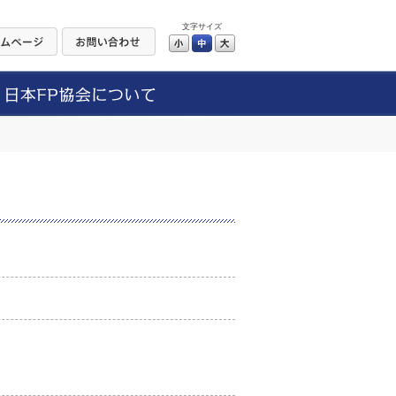
文字サイズ
小
中
大