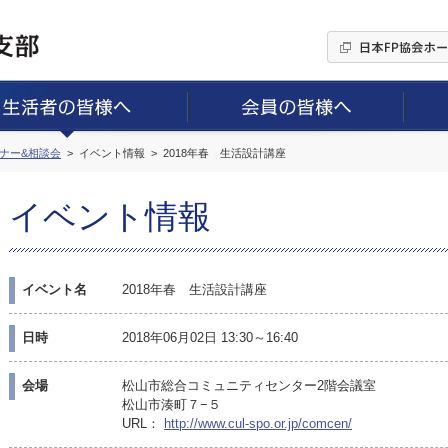
ミナー&相談会
イベント情報
2018年春 生活設計講座
イベント情報
イベント名
2018年春 生活設計講座
日時
2018年06月02日 13:30～16:40
会場
松山市総合コミュニティセンター2階会議室
松山市湊町７−５
URL：
http://www.cul-spo.or.jp/comcen/