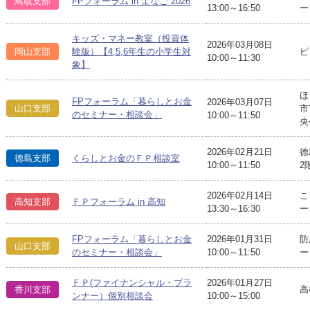
鳥取支部
FPフォーラム in よなご 2026
13:00～16:50
ー
キッズ・マネー教室（投資体
2026年03月08日
ピ
岡山支部
験版）【4,5,6年生の小学生対
10:00～11:30
象】
ほ
FPフォーラム「暮らしとお金
2026年03月07日
山口支部
市
のセミナー・相談会」
10:00～11:50
央
2026年02月21日
徳
徳島支部
くらしとお金のＦＰ相談室
10:00～11:50
2
2026年02月14日
こ
高知支部
ＦＰフォーラム in 高知
13:30～16:30
ー
FPフォーラム「暮らしとお金
2026年01月31日
防
山口支部
のセミナー・相談会」
10:00～11:50
ー
ＦＰ(ファイナンシャル・プラ
2026年01月27日
香川支部
高
ンナー）個別相談会
10:00～15:00