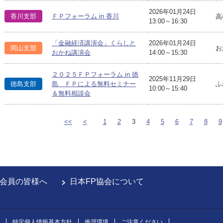
2026年01月24日
香川支部
ＦＰフォーラム in 香川
高
13:00～16:30
「金融経済講演会」くらしと
2026年01月24日
岡山支部
お
おかね講演会
14:00～15:30
２０２５ＦＰフォーラム in 徳
2025年11月29日
ふ
徳島支部
島 ＦＰによる無料セミナー
10:00～15:40
＆無料相談会
<<
<
1
2
3
4
5
6
7
8
9
会員の皆様へ
日本FP協会について
特定個人情報基本方針
推奨環境
ご注意ください