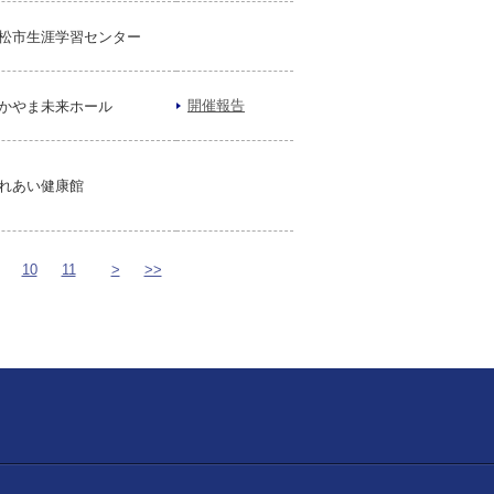
松市生涯学習センター
開催報告
かやま未来ホール
れあい健康館
10
11
>
>>