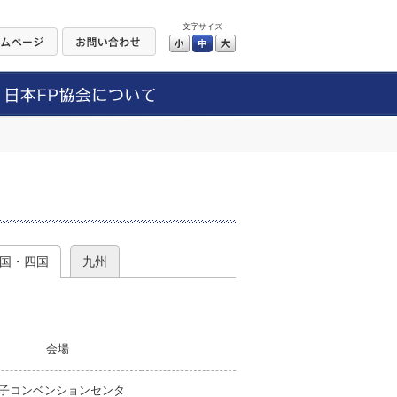
文字サイズ
小
中
大
）
国・四国
九州
会場
子コンベンションセンタ