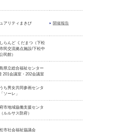
ュアリティまきび
開催報告
しらんど くだまつ（下松
市民交流拠点施設/下松中
公民館）
島県立総合福祉センター
階 201会議室・202会議室
うち男女共同参画センタ
「ソーレ」
府市地域協働支援センタ
（ルルサス防府）
松市社会福祉協議会