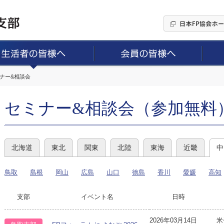
ミナー&相談会
セミナー&相談会（参加無料
北海道
東北
関東
北陸
東海
近畿
中
鳥取
島根
岡山
広島
山口
徳島
香川
愛媛
高知
支部
イベント名
日時
2026年03月14日
米