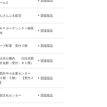
開催報告
ールＥ
開催報告
んさんぶる荻窪
ＫＰガーデンシティ御茶
開催報告
水
開催報告
ーブ町屋 受付３階
比谷公園内 日比谷図
開催報告
文化館（受付：Ｂ１階）
黒区中小企業センター
２階・５階）・【受付２
開催報告
】
開催報告
宿文化センター