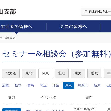
ミナー&相談会
セミナー&相談会（参加無料
北海道
東北
関東
北陸
東海
近畿
中
茨城
栃木
群馬
埼玉
千葉
東京
神奈川
新潟
山
支部
イベント名
日時
2017年02月24日
東