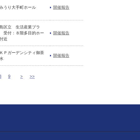
みうり大手町ホール
開催報告
島区立 生活産業プラ
 受付：８階多目的ホー
開催報告
付近
ＫＰガーデンシティ御茶
開催報告
水
8
9
>
>>