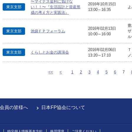
〜マイナス金利に負けな
2016年10月15日
よ
東京支部
い！！〜『生活設計と資産形
13:00～16:35
成の考え方と実践法』
豊
2016年02月13日
東京支部
池袋ＦＰフォーラム
ザ
10:00～16:00
ル
2016年02月06日
Ｔ
東京支部
くらしとお金の講演会
13:20～17:10
ノ
<<
<
1
2
3
4
5
6
7
会員の皆様へ
日本FP協会について
特定個人情報基本方針
推奨環境
ご注意ください