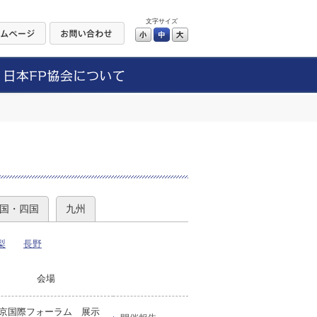
文字サイズ
小
中
大
）
国・四国
九州
梨
長野
会場
京国際フォーラム 展示