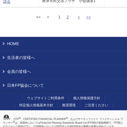
唐津市民交流プラザ 小会議室1
談会
<<
<
1
2
>
>>
HOME
生活者の皆様へ
会員の皆様へ
日本FP協会について
ウェブサイトご利用条件
個人情報保護方針
特定個人情報基本方針
推奨環境
ご注意ください
®
®
、CFP
、CERTIFIED FINANCIAL PLANNER
、およびサーティファイド ファイナンシャル プ
®
ランナー
は、米国外においてはFinancial Planning Standards Board Ltd.(FPSB)の登録商標で、FPSBと
のライセンス契約の下に、日本国内においてはNPO法人日本FP協会が商標の使用を認めています。