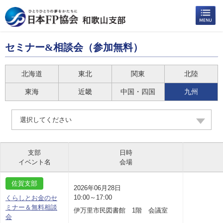
セミナー&相談会（参加無料）
北海道
東北
関東
北陸
東海
近畿
中国・四国
九州
選択してください
支部
日時
イベント名
会場
佐賀支部
2026年06月28日
10:00～17:00
くらしとお金のセ
ミナー＆無料相談
伊万里市民図書館 1階 会議室
会