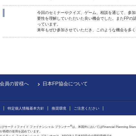
今回のセミナーやクイズ、ゲーム、相談を通じて、参加
要性を理解していただいた良い機会でした。またFPの
っています。
来年もぜひ参加させていただき、このような機会を多く
会員の皆様へ
日本FP協会について
特定個人情報基本方針
推奨環境
ご注意ください
®
よびサーティファイド ファイナンシャル プランナー
は、米国外においてはFinancial Planning Sta
会が商標の使用を認めています。
およびアフィリエイテッド ファイナンシャル プランナーは、NPO法人日本FP協会の登録商標です。