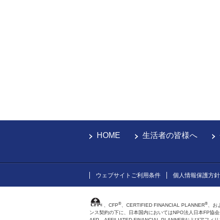
HOME
生活者の皆様へ
ウェブサイトご利用条件
個人情報保護方針
®
®
、CFP
、CERTIFIED FINANCIAL PLANNER
、お
ンス契約の下に、日本国内においてはNPO法人日本FP協
AFP、AFFILIATED FINANCIAL PLANNER