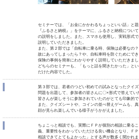
セミナーでは、「お金にかかわるちょっといい話」と題
『ふるさと納税』」をテーマに、ふるさと納税について
の説明をしました。また、スマホも使用し、実戦形式で
説明していただきました。
また、第２部では「自転車に乗る時、保険は必要なの？
故にあってしまったら？や、自転車時を防ぐためにでき
保険の事例を簡単にわかりやすく説明していただきまし
どちらのセミナーも、「もっと話を聞きたかった」とい
だけた内容でした。
第３部では、若者のつどい初めての試みとなったクイズ
問題を出題して、参加者の皆さんに〇×形式で答えてい
皆さんが楽しそうに参加されていたのがとても印象的で
また、クイズシートや、コインの並べ替えゲームも、真
顔が見られ楽しんでいる様子がうかがえました。
ちょこっと相談でも、実際にＦＰが個別の相談に乗るこ
義、重要性をわかっていただける良い機会となり、ＦＰ
相談できてとてもよかった」とする声が数多く聞かれま