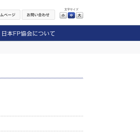
文字サイズ
小
中
大