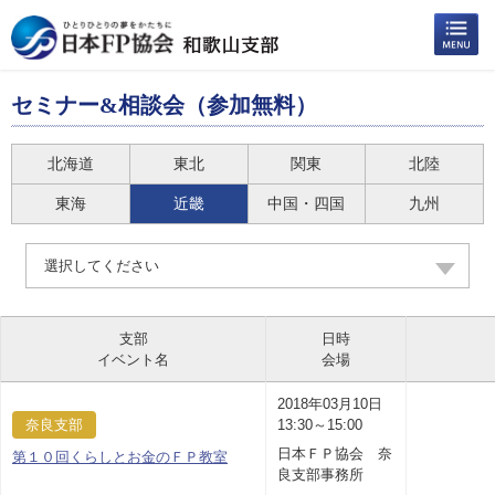
セミナー&相談会（参加無料）
北海道
東北
関東
北陸
東海
近畿
中国・四国
九州
選択してください
支部
日時
イベント名
会場
2018年03月10日
奈良支部
13:30～15:00
日本ＦＰ協会 奈
第１０回くらしとお金のＦＰ教室
良支部事務所