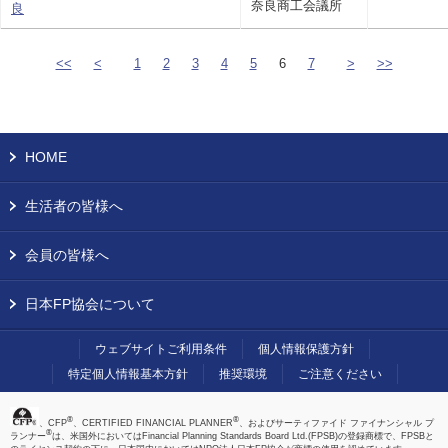
奈良商工会議所
良
<<
<
1
2
3
4
5
6
7
>
>>
HOME
生活者の皆様へ
会員の皆様へ
日本FP協会について
ウェブサイトご利用条件
個人情報保護方針
特定個人情報基本方針
推奨環境
ご注意ください
®
®
、CFP
、CERTIFIED FINANCIAL PLANNER
、およびサーティファイド ファイナンシャル プ
®
ランナー
は、米国外においてはFinancial Planning Standards Board Ltd.(FPSB)の登録商標で、FPSBと