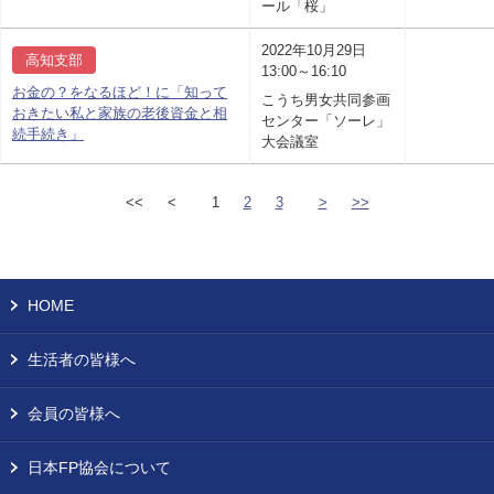
ール「桜」
2022年10月29日
高知支部
13:00～16:10
お金の？をなるほど！に「知って
こうち男女共同参画
おきたい私と家族の老後資金と相
センター「ソーレ」
続手続き」
大会議室
<<
<
1
2
3
>
>>
HOME
生活者の皆様へ
会員の皆様へ
日本FP協会について