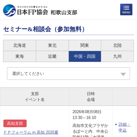
セミナー&相談会（参加無料）
北海道
東北
関東
北陸
東海
近畿
中国・四国
九州
選択してください
支部
日時
イベント名
会場
2026年08月08日
13:30～16:10
高知支部
詳細・
高知市文化プラザか
申込
るぽーと内 中央公
ＦＰフォーラム in 高知 2026夏