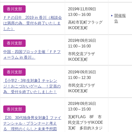
香川支部
2019年11月09日
13:00～16:00
開催報
ＦＰの日® 2019 in 香川（相談会
告
高松市瓦町フラッグ
は満席の為、受付を終了いたしま
IKODE瓦町
した）
2019年09月16日
香川支部
11:00～16:00
中国・四国ブロック主催「ＦＰフ
市民交流プラザ
ォーラム in 香川」
IKODE瓦町
香川支部
2019年09月16日
11:00～12:30
【小学2・3年生対象】チャレン
市民交流プラザ
ジ！おこづかいゲーム ！定員の
IKODE瓦町
為、受付を終了いたしました！
2019年09月16日
香川支部
13:00～15:00
瓦町FLAG 8F 市
【20、30代独身男女対象】ファイ
民交流プラザIKODE
ナンシャル・プランナーと考え
瓦町 多目的スタジ
る 理想のくらしと未来予想図