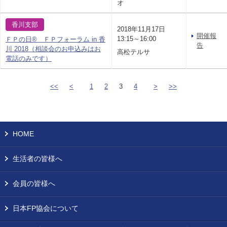
オ
香川支部
2018年11月17日
開催報
13:15～16:00
ＦＰの日® ＦＰフォーラム in 香
告
川 2018（相談会のお申込みはお
高松テルサ
電話のみです）
<<
<
1
2
3
4
>
>>
HOME
生活者の皆様へ
会員の皆様へ
日本FP協会について