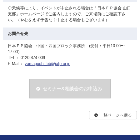
◇天候等により、イベントが中止される場合は「日本ＦＰ協会 山口
支部」ホームページでご案内しますので、ご来場前にご確認下さ
い。（やむをえず予告なく中止する場合もございます）
お問合せ先
日本ＦＰ協会 中国・四国ブロック事務所 (受付：平日10:00〜
17:00）
TEL： 0120-874-009
E-Mail：
yamaguchi_bb@jafp.or.jp
セミナー&相談会のお申込み
一覧ページへ戻る