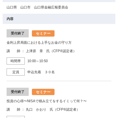
山口県 山口市 山口県金融広報委員会
内容
セミナー
受付終了
金利上昇局面における上手なお金の守り方
講 師 ： 上津原 章 氏（CFP®認定者）
時間帯
10:00～10:50
定員
申込先着 ３０名
セミナー
受付終了
投資の心得〜NISAで積み立てをするイミって何？〜
講 師 ： 丸口 かおり 氏（CFP®認定者）