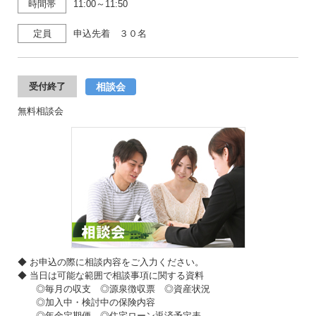
時間帯
11:00～11:50
定員
申込先着 ３０名
相談会
受付終了
無料相談会
◆ お申込の際に相談内容をご入力ください。
◆ 当日は可能な範囲で相談事項に関する資料
◎毎月の収支 ◎源泉徴収票 ◎資産状況
◎加入中・検討中の保険内容
◎年金定期便 ◎住宅ローン返済予定表