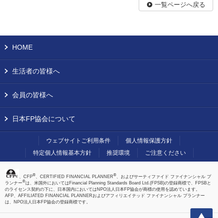
一覧ページへ戻る
HOME
生活者の皆様へ
会員の皆様へ
日本FP協会について
ウェブサイトご利用条件
個人情報保護方針
特定個人情報基本方針
推奨環境
ご注意ください
®
®
、CFP
、CERTIFIED FINANCIAL PLANNER
、およびサーティファイド ファイナンシャル プ
®
ランナー
は、米国外においてはFinancial Planning Standards Board Ltd.(FPSB)の登録商標で、FPSBと
のライセンス契約の下に、日本国内においてはNPO法人日本FP協会が商標の使用を認めています。
AFP、AFFILIATED FINANCIAL PLANNERおよびアフィリエイテッド ファイナンシャル プランナー
は、NPO法人日本FP協会の登録商標です。
上へ