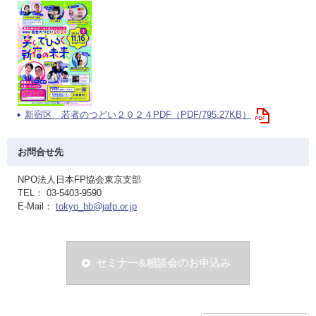
新宿区 若者のつどい２０２４PDF（PDF/795.27KB）
お問合せ先
NPO法人日本FP協会東京支部
TEL： 03-5403-9590
E-Mail：
tokyo_bb@jafp.or.jp
セミナー&相談会のお申込み