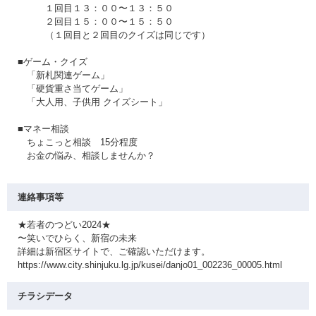
１回目１３：００〜１３：５０
２回目１５：００〜１５：５０
（１回目と２回目のクイズは同じです）
■ゲーム・クイズ
「新札関連ゲーム」
「硬貨重さ当てゲーム」
「大人用、子供用 クイズシート」
■マネー相談
ちょこっと相談 15分程度
お金の悩み、相談しませんか？
連絡事項等
★若者のつどい2024★
〜笑いでひらく、新宿の未来
詳細は新宿区サイトで、ご確認いただけます。
https://www.city.shinjuku.lg.jp/kusei/danjo01_002236_00005.html
チラシデータ