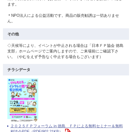
ます。
＊NPO法人による公益活動です。商品の販売勧誘は一切ありませ
ん。
その他
◇天候等により、イベントが中止される場合は「日本ＦＰ協会 徳島
支部」ホームページでご案内しますので、ご来場前にご確認下さ
い。（やむをえず予告なく中止する場合もございます）
チラシデータ
２０２５ＦＰフォーラム in 徳島 ＦＰによる無料セミナー＆無料
相談会PDF（PDF/902.21KB）