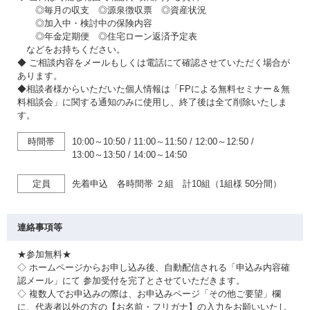
◎毎月の収支 ◎源泉徴収票 ◎資産状況
◎加入中・検討中の保険内容
◎年金定期便 ◎住宅ローン返済予定表
などをお持ちください。
◆ ご相談内容をメールもしくは電話にて確認させていただく場合が
あります。
◆相談者様からいただいた個人情報は「FPによる無料セミナー＆無
料相談会」に関する通知のみに使用し、終了後は全て削除いたしま
す。
時間帯
10:00～10:50
/
11:00～11:50
/
12:00～12:50
/
13:00～13:50
/
14:00～14:50
定員
先着申込 各時間帯 ２組 計10組（1組様 50分間）
連絡事項等
★参加無料★
◇ ホームページからお申し込み後、自動配信される「申込み内容確
認メール」にて 参加受付を完了とさせていただきます。
◇ 複数人でお申込みの際は、お申込みページ「その他ご要望」欄
に、代表者以外の方の【お名前・フリガナ】の入力をお願いいたし