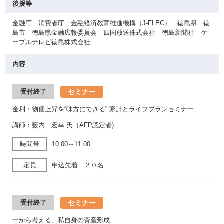
後援等
金融庁 消費者庁 金融経済教育推進機構（J-FLEC） 徳島県 徳
島市 徳島県金融広報委員会 四国放送株式会社 徳島新聞社 ケ
ーブルテレビ徳島株式会社
内容
セミナー
受付終了
金利・物価上昇を“味方にできる” 家計とライフプランセミナー
講師：薮内 宏幸 氏（AFP認定者)
時間帯
10:00～11:00
定員
申込先着 ２０名
セミナー
受付終了
一から考える、私自身の資産形成