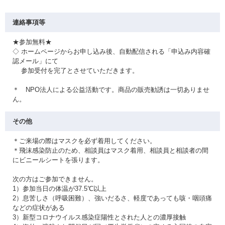
連絡事項等
★参加無料★
◇ ホームページからお申し込み後、自動配信される「申込み内容確
認メール」にて
参加受付を完了とさせていただきます。
＊ NPO法人による公益活動です。商品の販売勧誘は一切ありませ
ん。
その他
＊ご来場の際はマスクを必ず着用してください。
＊飛沫感染防止のため、相談員はマスク着用、相談員と相談者の間
にビニールシートを張ります。
次の方はご参加できません。
1）参加当日の体温が37.5℃以上
2）息苦しさ（呼吸困難）、強いだるさ、軽度であっても咳・咽頭痛
などの症状がある
3）新型コロナウイルス感染症陽性とされた人との濃厚接触