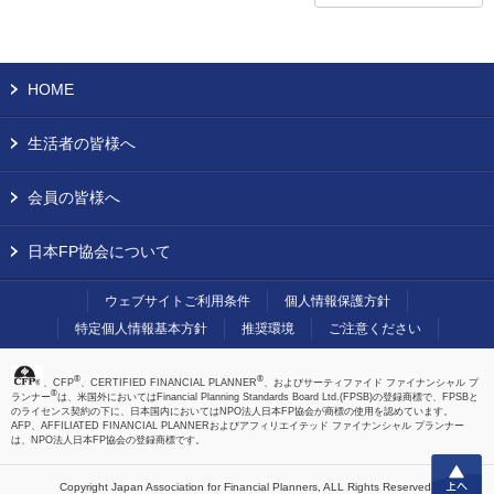
HOME
生活者の皆様へ
会員の皆様へ
日本FP協会について
ウェブサイトご利用条件
個人情報保護方針
特定個人情報基本方針
推奨環境
ご注意ください
®
®
、CFP
、CERTIFIED FINANCIAL PLANNER
、およびサーティファイド ファイナンシャル プ
®
ランナー
は、米国外においてはFinancial Planning Standards Board Ltd.(FPSB)の登録商標で、FPSBと
のライセンス契約の下に、日本国内においてはNPO法人日本FP協会が商標の使用を認めています。
AFP、AFFILIATED FINANCIAL PLANNERおよびアフィリエイテッド ファイナンシャル プランナー
は、NPO法人日本FP協会の登録商標です。
上へ
Copyright Japan Association for Financial Planners,
ALL Rights Reserved.