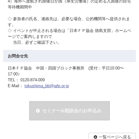
4）海外へ渡航され開催日が国（厚生労働省）の定める入国後の自宅
等待機期間中
◇ 参加者の氏名、連絡先は、必要な場合、公的機関等へ提供されま
す。
◇ イベントが中止される場合は「日本ＦＰ協会 徳島支部」ホームペ
ージでご案内しますので
当日、必ずご確認下さい。
お問合せ先
日本ＦＰ協会 中国・四国ブロック事務所 (受付：平日10:00〜
17:00）
TEL： 0120-874-009
E-Mail：
tokushima_bb@jafp.or.jp
セミナー&相談会のお申込み
一覧ページへ戻る