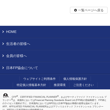
一覧ページへ戻る
HOME
生活者の皆様へ
会員の皆様へ
日本FP協会について
ウェブサイトご利用条件
個人情報保護方針
特定個人情報基本方針
推奨環境
ご注意ください
®
®
、CFP
、CERTIFIED FINANCIAL PLANNER
、およびサーティファイド ファイナンシャル プ
®
ランナー
は、米国外においてはFinancial Planning Standards Board Ltd.(FPSB)の登録商標で、FPSBと
のライセンス契約の下に、日本国内においてはNPO法人日本FP協会が商標の使用を認めています。
AFP、AFFILIATED FINANCIAL PLANNERおよびアフィリエイテッド ファイナンシャル プランナー
は、NPO法人日本FP協会の登録商標です。