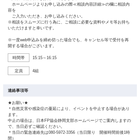
ホームページよりお申し込みの際≪相談内容詳細≫の欄に相談内
容を
ご入力いただき、お申し込みください。
※相談をスムーズに行う為に、ご相談に必要な資料やメモ等お持ち
いただけますと幸いです。
※一度web申込みを締め切った場合でも、キャンセル等で受付を再
開する場合がございます。
時間帯
15:15～16:15
定員
4組
連絡事項等
★お願い★
＊自然災害や感染症の蔓延により、イベントを中止する場合があり
ます。
中止の場合は、日本FP協会静岡支部ホームページでご案内しますの
で、当日必ずご確認ください。
＊当日の緊急連絡先は080-5972-3356（当日限り 開催時間前後1時
間）