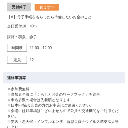
セミナー
受付終了
【A】母子手帳をもらったら準備したいお金のこと
当日受付10：40〜
講師：羽泉 静子
時間帯
11:00～12:00
定員
12
連絡事項等
※参加費無料
※参加者全員に「くらしとお金のワークブック」を進呈
※申込多数の場合は先着順となります。
※日本FP協会会員の方のお申込はご遠慮ください。
※会場には駐車場はございませんので公共の交通機関をご利用くだ
さい。
※災害・悪天候・インフルエンザ、新型コロナウイルス感染拡大等
により、