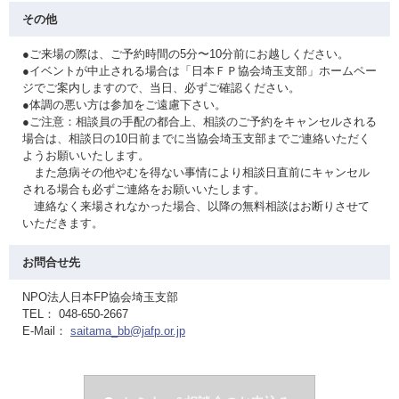
その他
●ご来場の際は、ご予約時間の5分〜10分前にお越しください。
●イベントが中止される場合は「日本ＦＰ協会埼玉支部」ホームペー
ジでご案内しますので、当日、必ずご確認ください。
●体調の悪い方は参加をご遠慮下さい。
●ご注意：相談員の手配の都合上、相談のご予約をキャンセルされる
場合は、相談日の10日前までに当協会埼玉支部までご連絡いただく
ようお願いいたします。
また急病その他やむを得ない事情により相談日直前にキャンセル
される場合も必ずご連絡をお願いいたします。
連絡なく来場されなかった場合、以降の無料相談はお断りさせて
いただきます。
お問合せ先
NPO法人日本FP協会埼玉支部
TEL： 048-650-2667
E-Mail：
saitama_bb@jafp.or.jp