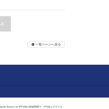
込み
一覧ページへ戻る
ndards Board Ltd.(FPSB)の登録商標で、FPSBとのライセ