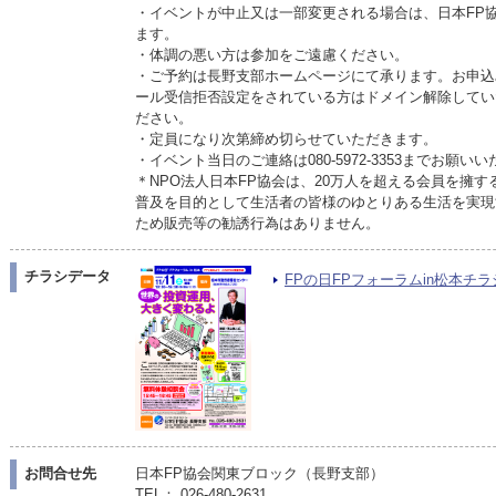
・イベントが中止又は一部変更される場合は、日本FP
ます。
・体調の悪い方は参加をご遠慮ください。
・ご予約は長野支部ホームページにて承ります。お申込
ール受信拒否設定をされている方はドメイン解除していただく
ださい。
・定員になり次第締め切らせていただきます。
・イベント当日のご連絡は080-5972-3353までお願い
＊NPO法人日本FP協会は、20万人を超える会員を擁
普及を目的として生活者の皆様のゆとりある生活を実現
ため販売等の勧誘行為はありません。
チラシデータ
FPの日FPフォーラムin松本チラシ（
お問合せ先
日本FP協会関東ブロック（長野支部）
TEL： 026-480-2631