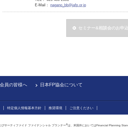
E-Mail：
nagano_bb@jafp.or.jp
セミナー&相談会のお申
会員の皆様へ
日本FP協会について
特定個人情報基本方針
推奨環境
ご注意ください
®
よびサーティファイド ファイナンシャル プランナー
は、米国外においてはFinancial Planning Sta