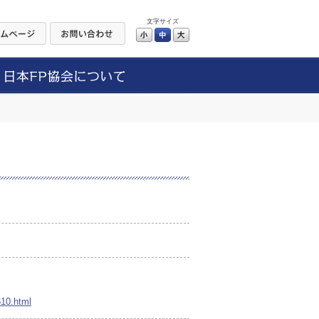
文字サイズ
小
中
大
10.html