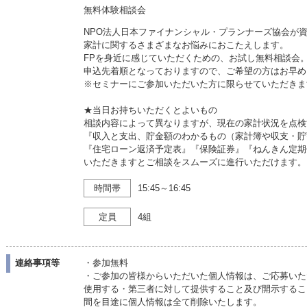
無料体験相談会
NPO法人日本ファイナンシャル・プランナーズ協会が資格
家計に関するさまざまなお悩みにおこたえします。
FPを身近に感じていただくための、お試し無料相談会
申込先着順となっておりますので、ご希望の方はお早め
※セミナーにご参加いただいた方に限らせていただきま
★当日お持ちいただくとよいもの
相談内容によって異なりますが、現在の家計状況を点検
『収入と支出、貯金額のわかるもの（家計簿や収支・貯
『住宅ローン返済予定表』『保険証券』『ねんきん定期
いただきますとご相談をスムーズに進行いただけます。
時間帯
15:45～16:45
定員
4組
連絡事項等
・参加無料
・ご参加の皆様からいただいた個人情報は、ご応募いた
使用する・第三者に対して提供すること及び開示するこ
間を目途に個人情報は全て削除いたします。