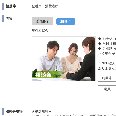
後援等
金融庁 消費者庁
内容
相談会
受付終了
無料相談会
◆ お申込
◆ 当日は
◆ ご相談
だく場合が
-----------------
＊NPO法
ありません
時間帯
定員
連絡事項等
★参加無料★