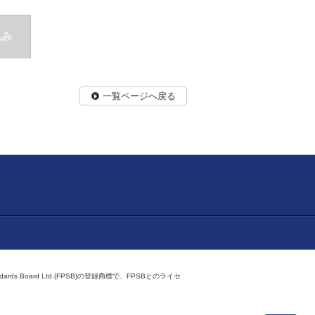
込み
一覧ページへ戻る
ndards Board Ltd.(FPSB)の登録商標で、FPSBとのライセ