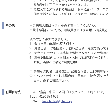
◇ ホームページからお申し込み後、自動配信される「
参加受付を完了とさせていただきます。
◇ 複数人でご来場される場合は、お申込みページ「そ
代表者以外の方の＜お名前・フリガナ・連絡先＞の入
その他
＊ご来場の際はマスクを必ず着用してください。
＊飛沫感染防止のため、相談員はマスク着用、相談員と
次の方はご参加できません。
1）参加当日の体温が37.5℃以上
2）息苦しさ（呼吸困難）、強いだるさ、軽度であって
3）新型コロナウイルス感染症陽性とされた人との濃厚
4）過去14日以内に入国制限・入国後観察期間を必要と
渡航、当該在住者との濃厚接触
◇ 参加者の氏名、連絡先は、必要な場合、公的機関等
◇ イベントが中止される場合は「日本ＦＰ協会 高知
当日、必ずご確認下さい。
お問合せ先
日本FP協会 中国・四国ブロック（平日10時〜17時）
TEL： 0120-874-009
E-Mail：
kouchi_bb@jafp.or.jp