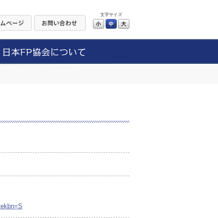
文字サイズ
小
中
大
utekbn=S