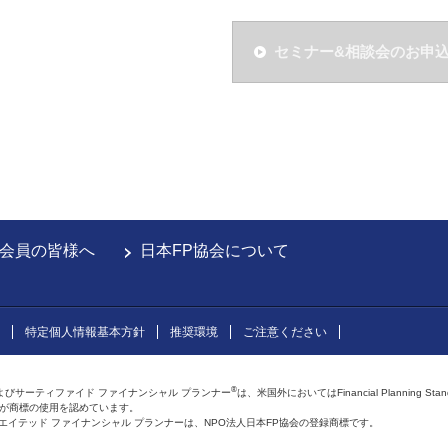
セミナー&相談会のお申
会員の皆様へ
日本FP協会について
特定個人情報基本方針
推奨環境
ご注意ください
®
よびサーティファイド ファイナンシャル プランナー
は、米国外においてはFinancial Planning Sta
会が商標の使用を認めています。
およびアフィリエイテッド ファイナンシャル プランナーは、NPO法人日本FP協会の登録商標です。