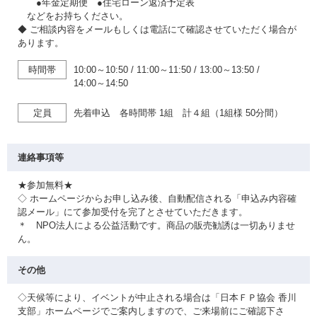
●年金定期便 ●住宅ローン返済予定表
などをお持ちください。
◆ ご相談内容をメールもしくは電話にて確認させていただく場合が
あります。
時間帯
10:00～10:50
/
11:00～11:50
/
13:00～13:50
/
14:00～14:50
定員
先着申込 各時間帯 1組 計４組（1組様 50分間）
連絡事項等
★参加無料★
◇ ホームページからお申し込み後、自動配信される「申込み内容確
認メール」にて参加受付を完了とさせていただきます。
＊ NPO法人による公益活動です。商品の販売勧誘は一切ありませ
ん。
その他
◇天候等により、イベントが中止される場合は「日本ＦＰ協会 香川
支部」ホームページでご案内しますので、ご来場前にご確認下さ