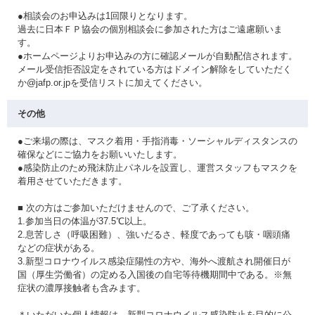
●相談会のお申込みは1回限りとなります。
過去に日本ＦＰ協会の個別相談会に参加された方はご遠慮願いま
す。
●ホームページよりお申込みの方に確認メールが自動配信されます。
メール受信拒否設定をされている方はドメイン解除をしていただく
か@jafp.or.jpを受信リストに加えてください。
その他
●ご来場の際は、マスク着用・手指消毒・ソーシャルディスタンスの
確保などにご協力をお願いいたします。
●感染防止のため飛沫防止パネルを設置し、運営スタッフもマスクを
着用させていただきます。
■ 次の方はご参加いただけませんので、ご了承ください。
1.参加当日の体温が37.5℃以上。
2.息苦しさ（呼吸困難）、強いだるさ、軽度であっても咳・咽頭痛
などの症状がある。
3.新型コロナウイルス感染症陽性の方や、海外へ渡航され開催日が
国（厚生労働省）の定める入国後の自宅等待機期間中である。※無
症状の濃厚接触者も含みます。
＊いただいた個人情報は、新型コロナウイルス感染防止を目的に公