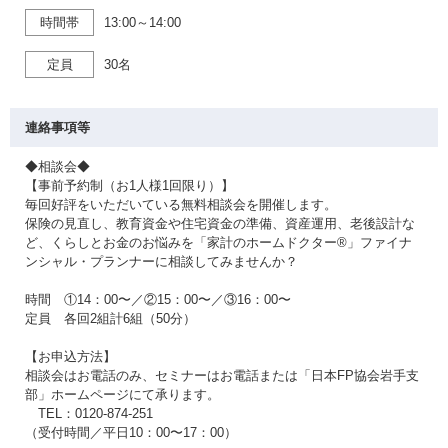
時間帯
13:00～14:00
定員
30名
連絡事項等
◆相談会◆
【事前予約制（お1人様1回限り）】
毎回好評をいただいている無料相談会を開催します。
保険の見直し、教育資金や住宅資金の準備、資産運用、老後設計な
ど、くらしとお金のお悩みを「家計のホームドクター®」ファイナ
ンシャル・プランナーに相談してみませんか？
時間 ①14：00〜／②15：00〜／③16：00〜
定員 各回2組計6組（50分）
【お申込方法】
相談会はお電話のみ、セミナーはお電話または「日本FP協会岩手支
部」ホームページにて承ります。
TEL：0120-874-251
（受付時間／平日10：00〜17：00）