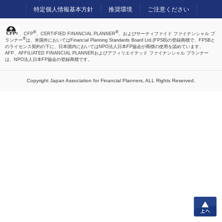
特定個人情報基本方針
推奨環境
ご注意ください
®
®
、CFP
、CERTIFIED FINANCIAL PLANNER
、およびサーティファイド ファイナンシャル プ
®
ランナー
は、米国外においてはFinancial Planning Standards Board Ltd.(FPSB)の登録商標で、FPSBと
のライセンス契約の下に、日本国内においてはNPO法人日本FP協会が商標の使用を認めています。
AFP、AFFILIATED FINANCIAL PLANNERおよびアフィリエイテッド ファイナンシャル プランナー
は、NPO法人日本FP協会の登録商標です。
Copyright Japan Association for Financial Planners,
ALL Rights Reserved.
上へ