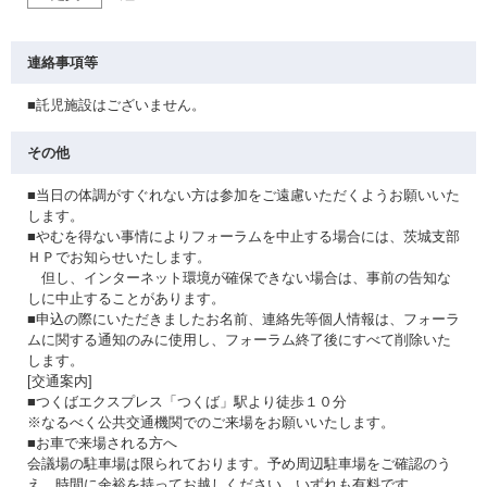
連絡事項等
■託児施設はございません。
その他
■当日の体調がすぐれない方は参加をご遠慮いただくようお願いいた
します。
■やむを得ない事情によりフォーラムを中止する場合には、茨城支部
ＨＰでお知らせいたします。
但し、インターネット環境が確保できない場合は、事前の告知な
しに中止することがあります。
■申込の際にいただきましたお名前、連絡先等個人情報は、フォーラ
ムに関する通知のみに使用し、フォーラム終了後にすべて削除いた
します。
[交通案内]
■つくばエクスプレス「つくば」駅より徒歩１０分
※なるべく公共交通機関でのご来場をお願いいたします。
■お車で来場される方へ
会議場の駐車場は限られております。予め周辺駐車場をご確認のう
え、時間に余裕を持ってお越しください。いずれも有料です。