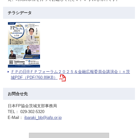
チラシデータ
ＦＰの日®ＦＰフォーラム２０２５＆金融広報委員会講演会ｉｎ茨
城PDF（PDF/760.89KB）
お問合せ先
日本FP協会茨城支部事務局
TEL： 029-302-5320
E-Mail：
ibaraki_bb@jafp.or.jp