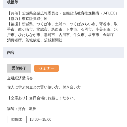
後援等
【共催】茨城県金融広報委員会・金融経済教育推進機構（J-FLEC）
【協力】東京証券取引所
【後援】茨城県、つくば市、土浦市、つくばみらい市、守谷市、取
手市、龍ケ崎市、常総市、筑西市、下妻市、石岡市、小美玉市、水
戸市、ひたちなか市、那珂市 古河市、牛久市、坂東市 金融庁、
消費者庁、茨城放送、茨城新聞社
内容
セミナー
受付終了
金融経済講演会
偉人に学ぶお金との賢い使い方、付き合い方
【空席あり】当日会場にお越しください。
講師：河合 敦氏
時間帯
13:30～15:00