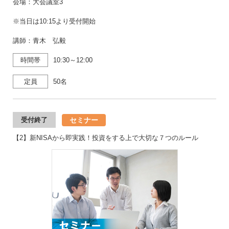
会場：大会議室3
※当日は10:15より受付開始
講師：青木 弘毅
時間帯
10:30～12:00
定員
50名
セミナー
受付終了
【2】新NISAから即実践！投資をする上で大切な７つのルール