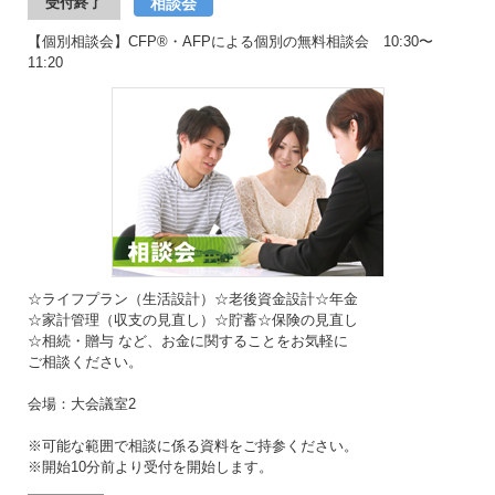
相談会
受付終了
【個別相談会】CFP®・AFPによる個別の無料相談会 10:30〜
11:20
☆ライフプラン（生活設計）☆老後資金設計☆年金
☆家計管理（収支の見直し）☆貯蓄☆保険の見直し
☆相続・贈与 など、お金に関することをお気軽に
ご相談ください。
会場：大会議室2
※可能な範囲で相談に係る資料をご持参ください。
※開始10分前より受付を開始します。