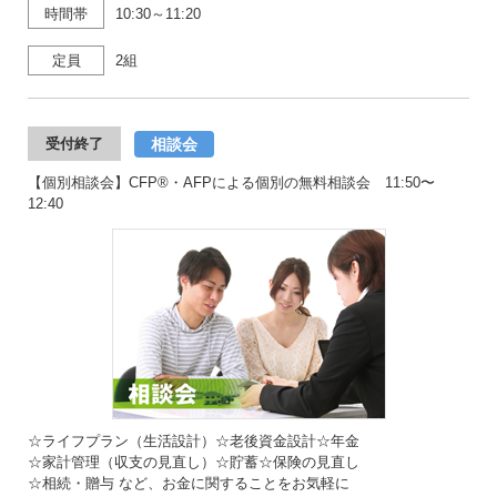
時間帯
10:30～11:20
定員
2組
相談会
受付終了
【個別相談会】CFP®・AFPによる個別の無料相談会 11:50〜
12:40
☆ライフプラン（生活設計）☆老後資金設計☆年金
☆家計管理（収支の見直し）☆貯蓄☆保険の見直し
☆相続・贈与 など、お金に関することをお気軽に