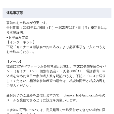
連絡事項等
事前のお申込みが必要です。
受付期間：2023年11月6日（月）〜2023年12月4日（月）※定員にな
り次第締切。
■お申込み方法
【インターネット】
下記「セミナー＆相談会のお申込み」より必要事項をご入力のうえ
お申込みください。
【メール】
標題に12/9FPフォーラム参加希望と記載し、本文に参加希望のイベ
ント（セミナー1〜3・個別相談会）・氏名(ﾌﾘｶﾞﾅ）・電話番号・申
込者を含めた当日の参加者人数を明記のうえ、下記アドレスに送信
してください。相談会参加希望の場合は、相談時間帯と相談内容も
ご記入ください。
受付完了のご連絡を送信しますので、fukuoka_bb@jafp.or.jpからの
メールを受信できるように設定をお願いします。
※参加の可否については、定員超過で申込受付ができない場合に限