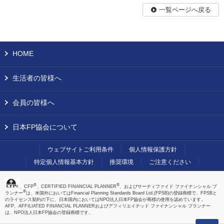
一覧ページへ戻る
HOME
生活者の皆様へ
会員の皆様へ
日本FP協会について
ウェブサイトご利用条件
個人情報保護方針
特定個人情報基本方針
推奨環境
ご注意ください
®
®
、CFP
、CERTIFIED FINANCIAL PLANNER
、およびサーティファイド ファイナンシャル プ
®
ランナー
は、米国外においてはFinancial Planning Standards Board Ltd.(FPSB)の登録商標で、FPSBと
のライセンス契約の下に、日本国内においてはNPO法人日本FP協会が商標の使用を認めています。
AFP、AFFILIATED FINANCIAL PLANNERおよびアフィリエイテッド ファイナンシャル プランナー
は、NPO法人日本FP協会の登録商標です。
上へ