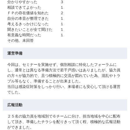
分かりやすかった ３
相談できてよかった １
ＦＰの存在価値を知れた ２
自分の本音が整理できた １
考えるきっかけになった １
聞きたいことが全て聞けた １
有意義な時間だった １
その他、未回答
運営準備
今回は、セミナーを実施せず、個別相談に特化したフォーラムに
し、通常とは異なる準備方法で若干戸惑いはありましたが、協力員
の方々が協力的で、且つ積極的に交流が図れていた為、混乱やトラ
ブル等もなく、準備することが出来ました。
当日は感染症対策をしっかり行い、来場者にも安心して頂ける運営
でした。
広報活動
２５名の協力員を地域別で６チームに分け、担当地域を中心に配布
して頂き、準備したチラシを配りきって頂く程、積極的な広報活動
ができました。