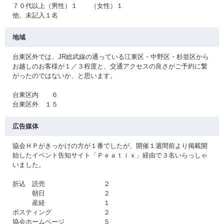
７０代以上（男性）１ （女性）１
他、未記入１名
地域
台東区外では、JR総武線の通っている江東区・中野区・杉並区から
お越しのお客様が１／３程度と、交通アクセスの良さがご予約に繋
がったのではないか、と思います。
台東区内 ６
台東区外 １５
広告媒体
協会ＨＰがきっかけの方が１番でしたが、開催１週間前より掲載開
始したイベント告知サイト「Ｐｅａｔｉｘ」経由で３名いらっしゃ
いました。
折込 読売 ２
朝日 ２
産経 １
ポスティング ２
協会ホームページ ５