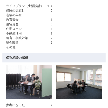
ライフプラン（生活設計） １４
保険の見直し ５
老後の年金 ８
教育資金 ３
住宅資金 ６
住宅ローン ４
不動産活用 ３
遺言・相続対策 ２
税金関連 ５
その他
個別相談の感想
参考になった ７