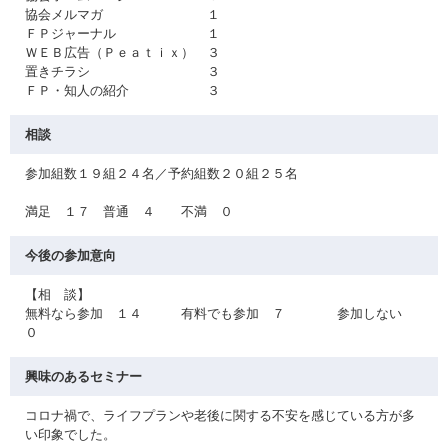
協会メルマガ １
ＦＰジャーナル １
ＷＥＢ広告（Ｐｅａｔｉｘ） ３
置きチラシ ３
ＦＰ・知人の紹介 ３
相談
参加組数１９組２４名／予約組数２０組２５名
満足 １７ 普通 ４ 不満 ０
今後の参加意向
【相 談】
無料なら参加 １４ 有料でも参加 ７ 参加しない
０
興味のあるセミナー
コロナ禍で、ライフプランや老後に関する不安を感じている方が多
い印象でした。