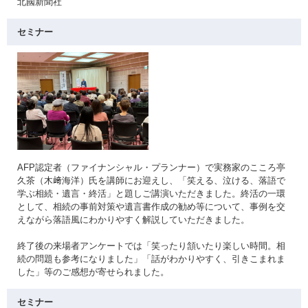
北國新聞社
セミナー
AFP認定者（ファイナンシャル・プランナー）で実務家のこころ亭
久茶（木﨑海洋）氏を講師にお迎えし、「笑える、泣ける、落語で
学ぶ相続・遺言・終活」と題しご講演いただきました。終活の一環
として、相続の事前対策や遺言書作成の勧め等について、事例を交
えながら落語風にわかりやすく解説していただきました。
終了後の来場者アンケートでは「笑ったり頷いたり楽しい時間。相
続の問題も参考になりました」「話がわかりやすく、引きこまれま
した」等のご感想が寄せられました。
セミナー