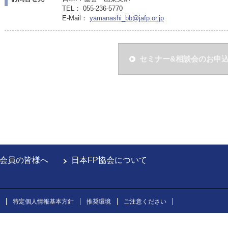
TEL： 055-236-5770
E-Mail：
yamanashi_bb@jafp.or.jp
セミナー&相談会のお申
会員の皆様へ
日本FP協会について
特定個人情報基本方針
推奨環境
ご注意ください