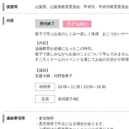
後援等
山梨県、山梨県教育委員会、甲府市、甲府市教育委員会
内容
子ども向け
受付終了
親子で学ぶお金のしくみ〜楽しく体感 おこづかいゲー
【内容】
金融教育が必修になったこの時代。
親子で楽しみながらお金のことについて学んでみません
すごろくゲームのイベントを通じてお金の大切さや管理
【講師】
安藤大輔・河野亜希子
時間帯
10:00～11:30
/
13:00～14:30
定員
各回親子4組
連絡事項等
・参加無料
・悪天候等で中止になる場合があります。