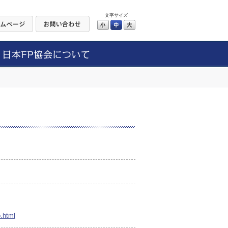
文字サイズ
小
中
大
.html