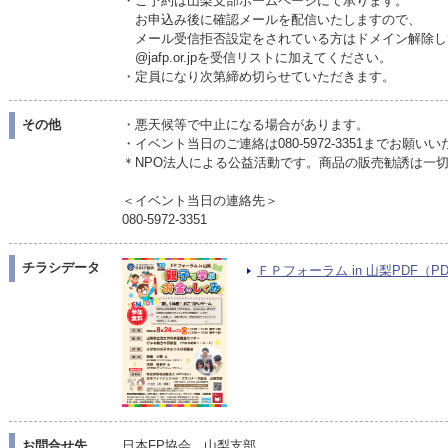
・ご予約は山梨支部ホームページにて承ります。
お申込み後に確認メールを配信いたしますので、
メール受信拒否設定をされている方はドメイン解除し
@jafp.or.jpを受信リストに加えてください。
・定員になり次第締め切らせていただきます。
その他
・悪天候等で中止になる場合があります。
・イベント当日のご連絡は080-5972-3351までお願い
＊NPO法人による公益活動です。商品の販売勧誘は一
＜イベント当日の連絡先＞
080-5972-3351
チラシデータ
ＦＰフォーラム in 山梨PDF（PDF/
お問合せ先
日本FP協会 山梨支部