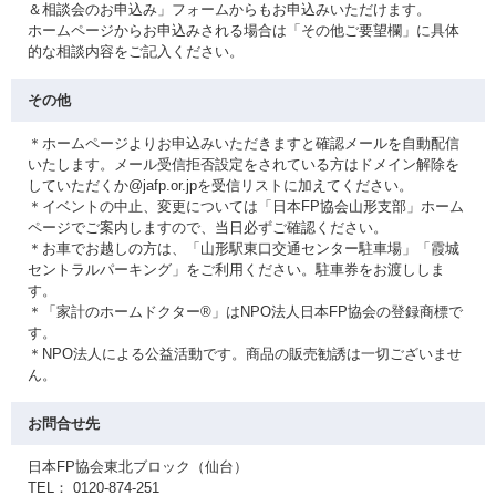
＆相談会のお申込み」フォームからもお申込みいただけます。
ホームページからお申込みされる場合は「その他ご要望欄」に具体
的な相談内容をご記入ください。
その他
＊ホームページよりお申込みいただきますと確認メールを自動配信
いたします。メール受信拒否設定をされている方はドメイン解除を
していただくか@jafp.or.jpを受信リストに加えてください。
＊イベントの中止、変更については「日本FP協会山形支部」ホーム
ページでご案内しますので、当日必ずご確認ください。
＊お車でお越しの方は、「山形駅東口交通センター駐車場」「霞城
セントラルパーキング」をご利用ください。駐車券をお渡ししま
す。
＊「家計のホームドクター®」はNPO法人日本FP協会の登録商標で
す。
＊NPO法人による公益活動です。商品の販売勧誘は一切ございませ
ん。
お問合せ先
日本FP協会東北ブロック（仙台）
TEL： 0120-874-251