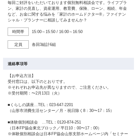
毎回ご好評をいただいております個別無料相談会です。ライフプラ
ン、家計の見直し、資産運用、教育費、保険、ローン、相続、年金
など、お金に関する悩みを「家計のホームドクター®」ファイナン
シャル・プランナーに相談してみませんか？
時間帯
15:00～15:50
/
16:00～16:50
定員
各回3組計6組
連絡事項等
【お申込方法】
受付窓口は、以下のとおりです。
※それぞれお申込先が異なりますので、ご注意ください。
※受付期間：〜2月13日（火）
■くらしの講座…TEL：023-647-2201
（山形市消費生活センター／月・祝日除く8：30〜17：15）
■体験個別相談会 …TEL：0120-874-251
（日本FP協会東北ブロック／平日10：00〜17：00）
※体験個別相談会は日本FP協会山形支部ホームページ内「セミナー