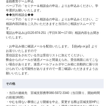
金銭教育ゲーム申込
ページ下の「セミナー＆相談会の申込」よりお申込みください。学
年選択お願いいたします。
◆◆無料相談会◆◆
ページ下の「セミナー＆相談会の申込」よりお申込みください。ご
相談内容詳細をご入力いただきますと当日のご相談がスムーズで
す。
電話お申込みは0120-874-251（平日9:30〜17:00）相談内容をお聞き
いたします。
・お申込み後に確認メールを配信いたします。【@jafp.or.jp】より
お送りいたしますので
受信設定をされている方は受信リストに加えてください。
弊会からのメールが迷惑メールと間違えられ、受信画面に出てこな
い場合があります。迷惑メールフォルダやごみ箱に自動的に振り分
けられている可能性がありますので一度ご確認いただきますようお
願いいたします。
その他
・当日の連絡先 宮城支部携帯080-5972-3340（当日限り、開始時間
の前後1時間）
・やむを得ない事情により開催を中止、変更する際は宮城支部HPに