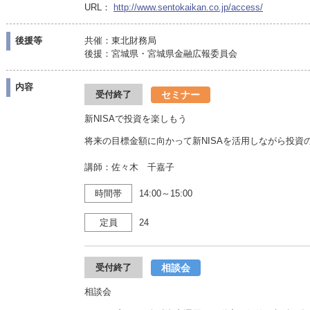
URL：
http://www.sentokaikan.co.jp/access/
後援等
共催：東北財務局
後援：宮城県・宮城県金融広報委員会
内容
セミナー
受付終了
新NISAで投資を楽しもう
将来の目標金額に向かって新NISAを活用しながら投資
講師：佐々木 千嘉子
時間帯
14:00～15:00
定員
24
相談会
受付終了
相談会