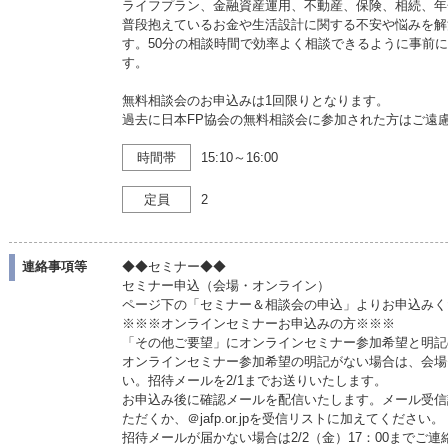
ライフプラン、金融資産運用、不動産、保険、相続、年
普段抱えているお金や生活設計に関する不安や悩みを解
す。50分の相談時間で効率よく相談できるように事前
す。
無料相談会のお申込みは1回限りとなります。
過去に日本FP協会の無料相談会に参加された方はご遠
時間帯
15:10～16:00
定員
2
連絡事項等
◆◆セミナー◆◆
セミナー申込（会場・オンライン）
ページ下の「セミナー＆相談会の申込」よりお申込みく
※※※オンラインセミナーお申込みの方※※※
「その他ご要望」にオンラインセミナー参加希望と明記
オンラインセミナー参加希望の明記がない場合は、会場
い。招待メールを2/1までお送りいたします。
お申込み後に確認メールを配信いたします。メール受信
ただくか、＠jafp.or.jpを受信リストに加えてください。
招待メールが届かない場合は2/2（金）17：00までご