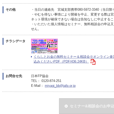
その他
・当日の連絡先 宮城支部携帯080-5972-3340（当
・やむを得ない事情により開催を中止、変更する際は宮
ネット環境が確保できない場合は告知なしに中止するこ
・いただいた個人情報はセミナー、無料相談会の申込又
せん。
チラシデータ
くらしとお金の無料セミナー＆相談会※オンライン参
込みくださいPDF（PDF/436.24KB）
お問合せ先
日本FP協会
TEL： 0120-874-251
E-Mail：
miyagi_bb@jafp.or.jp
セミナー&相談会のお申